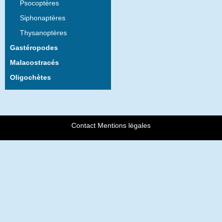
Psocoptères
Siphonaptères
Thysanoptères
Gastéropodes
Malacostracés
Oligochètes
Contact
Mentions légales